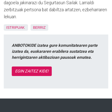
dagoela jakinarazi du Segurtasun Sailak. Larrialdi
zerbitzuak pertsona bat dabiltza artatzen, ezbeharraren
lekuan.
ISTRIPUAK
BERRIZ
ANBOTOKIDE izatea gure komunitatearen parte
izatea da, euskararen erabilera sustatzea eta
herrigintzaren aktibazioan pausoak ematea.
EGIN ZAITEZ KIDE!