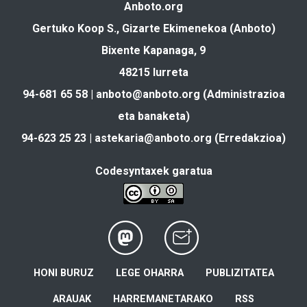
Anboto.org
Gertuko Koop S., Gizarte Ekimenekoa (Anboto)
Bixente Kapanaga, 9
48215 Iurreta
94-681 65 58 |
anboto@anboto.org
(Administrazioa
eta banaketa)
94-623 25 23 |
astekaria@anboto.org
(Erredakzioa)
Codesyntaxek garatua
HONI BURUZ
LEGE OHARRA
PUBLIZITATEA
ARAUAK
HARREMANETARAKO
RSS