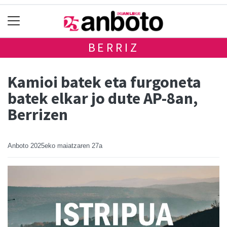
BERRIZ
Kamioi batek eta furgoneta
batek elkar jo dute AP-8an,
Berrizen
Anboto
2025eko maiatzaren 27a