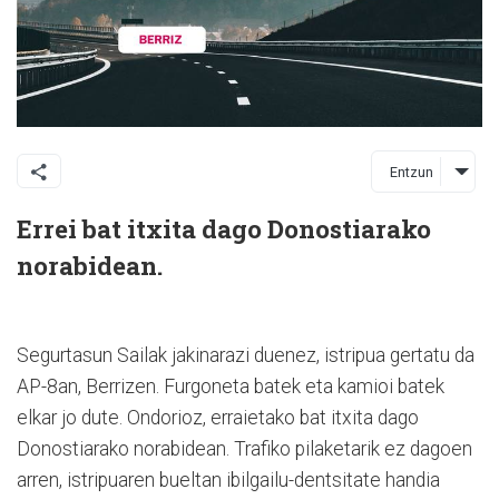
Entzun
Errei bat itxita dago Donostiarako
norabidean.
Segurtasun Sailak jakinarazi duenez, istripua gertatu da
AP-8an, Berrizen. Furgoneta batek eta kamioi batek
elkar jo dute. Ondorioz, erraietako bat itxita dago
Donostiarako norabidean. Trafiko pilaketarik ez dagoen
arren, istripuaren bueltan ibilgailu-dentsitate handia