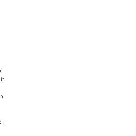
k.
ia
en
e,