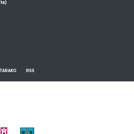
ta)
TARAKO
RSS