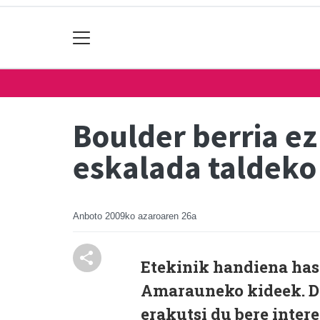
Boulder berria ez
eskalada taldeko
Anboto
2009ko azaroaren 26a
Etekinik handiena hasi
Amarauneko kideek. D
erakutsi du bere intere