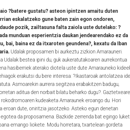
aio ?batere gustatu? asteon ipintzen amaitu duten
errian eskalatzeko gune baten zain egon ondoren,
aude pozik, zailtasuna falta zaiola uste dutelako: ?
kalada munduan esperientzia daukan jendearendako ez da
u, bai, baina ez da itxaroten geundena?, kexatu da Iban
ria.
Udalak proposamen bi aurkeztu zizkion Amarauneri.
a Udalak bestea ipini du, guk aukeratutakoaren aurrekontua
ena hasiberriek aterako diotela uste dute Amarauneko kidee
iagok erakutsi du bere interesa: ?Ikastaroak antolatzea ide
katuta. Asmoarekin aurrera segitzea erabakitzen badugu,
rretan aditua den norbait bilatu beharko dugu?. Gaztetxear
o rokodromoaren kudeaketa Amaraunek eroango du. Hori
a eroan dute, oniritzia jasotzeko. Asteko egun denetan
ri egotea da proposamena. Bazkide zerrenda bat egingo luket
o bana emango liokete. Modu horretara, txartelean gordeta