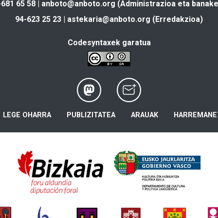
-681 65 58 |
anboto@anboto.org
(Administrazioa eta banake
94-623 25 23 |
astekaria@anboto.org
(Erredakzioa)
Codesyntaxek garatua
LEGE OHARRA
PUBLIZITATEA
ARAUAK
HARREMANE