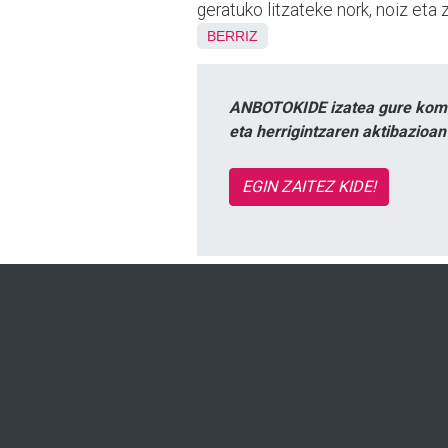
geratuko litzateke nork, noiz eta 
BERRIZ
ANBOTOKIDE izatea gure komun
eta herrigintzaren aktibazioa
EGIN ZAITEZ KIDE!