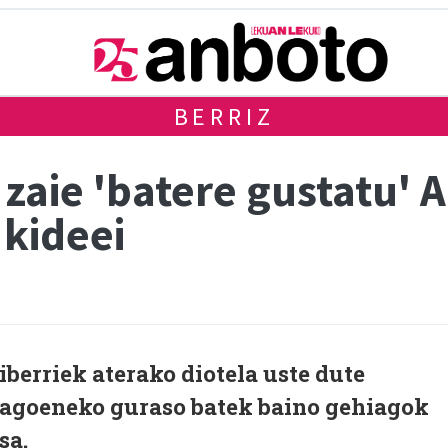
BERRIZ
 zaie 'batere gustatu'
 kideei
berriek aterako diotela uste dute
agoeneko guraso batek baino gehiagok
sa.