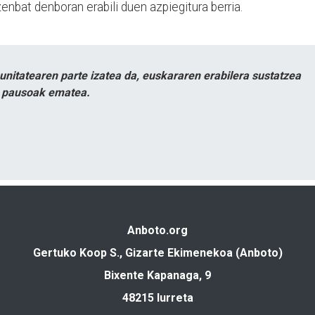
zenbat denboran erabili duen azpiegitura berria.
itatearen parte izatea da, euskararen erabilera sustatzea
n pausoak ematea.
Anboto.org
Gertuko Koop S., Gizarte Ekimenekoa (Anboto)
Bixente Kapanaga, 9
48215 Iurreta