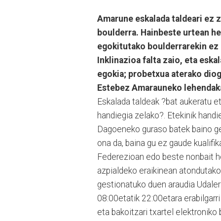
Amarune eskalada taldeari ez z
boulderra. Hainbeste urtean h
egokitutako boulderrarekin ez d
Inklinazioa falta zaio, eta es
egokia; probetxua aterako diog
Estebez Amarauneko lehendaka
Eskalada taldeak ?bat aukeratu et
handiegia zelako?. Etekinik handi
Dagoeneko guraso batek baino geh
ona da, baina gu ez gaude kualifi
Federezioan edo beste nonbait ho
azpialdeko eraikinean atondutak
gestionatuko duen araudia Udaler
08:00etatik 22:00etara erabilgar
eta bakoitzari txartel elektronik