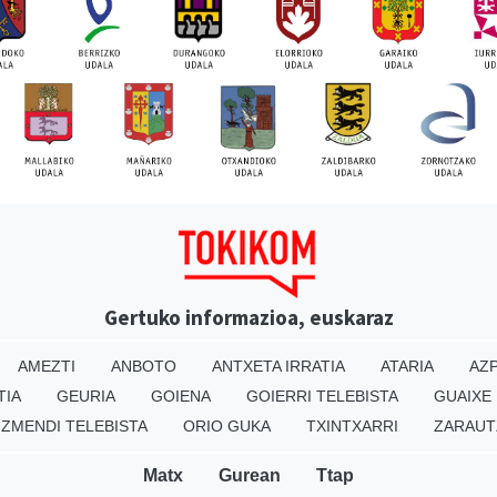
Gertuko informazioa, euskaraz
AMEZTI
ANBOTO
ANTXETA IRRATIA
ATARIA
AZP
TIA
GEURIA
GOIENA
GOIERRI TELEBISTA
GUAIXE
IZMENDI TELEBISTA
ORIO GUKA
TXINTXARRI
ZARAUT
Matx
Gurean
Ttap