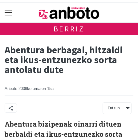
BERRIZ
Abentura berbagai, hitzaldi
eta ikus-entzunezko sorta
antolatu dute
Anboto
2009ko urriaren 15a
Entzun
Abentura bizipenak oinarri dituen
berbaldi eta ikus-entzunezko sorta