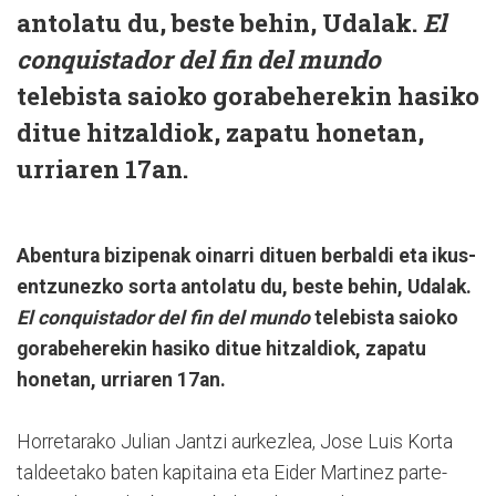
antolatu du, beste behin, Udalak.
El
conquistador del fin del mundo
telebista saioko gorabeherekin hasiko
ditue hitzaldiok, zapatu honetan,
urriaren 17an.
Abentura bizipenak oinarri dituen berbaldi eta ikus-
entzunezko sorta antolatu du, beste behin, Udalak.
El conquistador del fin del mundo
telebista saioko
gorabeherekin hasiko ditue hitzaldiok, zapatu
honetan, urriaren 17an.
Horretarako Julian Jantzi aurkezlea, Jose Luis Korta
taldeetako baten kapitaina eta Eider Martinez parte-