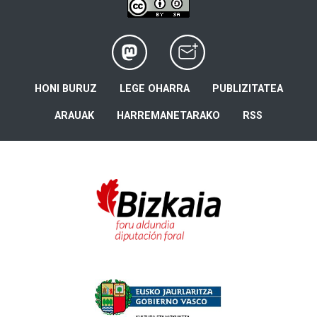
HONI BURUZ
LEGE OHARRA
PUBLIZITATEA
ARAUAK
HARREMANETARAKO
RSS