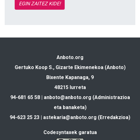
EGIN ZAITEZ KIDE!
Anboto.org
Gertuko Koop S., Gizarte Ekimenekoa (Anboto)
Bixente Kapanaga, 9
48215 Iurreta
94-681 65 58 |
anboto@anboto.org
(Administrazioa
eta banaketa)
94-623 25 23 |
astekaria@anboto.org
(Erredakzioa)
Codesyntaxek garatua