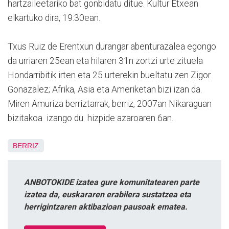
hartzaileetariko bat gonbidatu ditue. Kultur Etxean
elkartuko dira, 19:30ean.
Txus Ruiz de Erentxun durangar abenturazalea egongo
da urriaren 25ean eta hilaren 31n zortzi urte zituela
Hondarribitik irten eta 25 urterekin bueltatu zen Zigor
Gonazalez; Afrika, Asia eta Ameriketan bizi izan da.
Miren Amuriza berriztarrak, berriz, 2007an Nikaraguan
bizitakoa izango du hizpide azaroaren 6an.
BERRIZ
ANBOTOKIDE izatea gure komunitatearen parte
izatea da, euskararen erabilera sustatzea eta
herrigintzaren aktibazioan pausoak ematea.