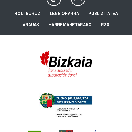
HONI BURUZ
LEGE OHARRA
PUBLIZITATEA
ARAUAK
HARREMANETARAKO
RSS