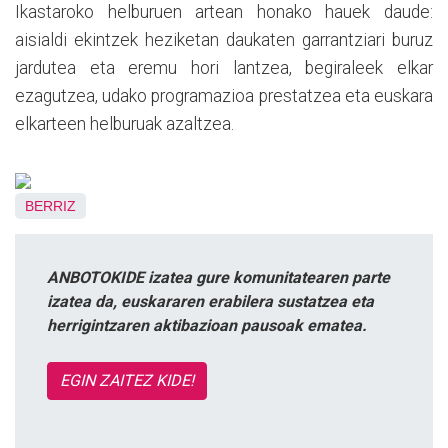
Ikastaroko helburuen artean honako hauek daude:
aisialdi ekintzek heziketan daukaten garrantziari buruz
jardutea eta eremu hori lantzea, begiraleek elkar
ezagutzea, udako programazioa prestatzea eta euskara
elkarteen helburuak azaltzea.
BERRIZ
ANBOTOKIDE izatea gure komunitatearen parte
izatea da, euskararen erabilera sustatzea eta
herrigintzaren aktibazioan pausoak ematea.
EGIN ZAITEZ KIDE!