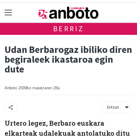
BERRIZ
Udan Berbarogaz ibiliko diren
begiraleek ikastaroa egin
dute
Anboto
2009ko maiatzaren 28a
Entzun
Urtero legez, Berbaro euskara
elkarteak udalekuak antolatuko ditu