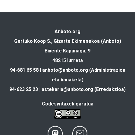
Anboto.org
Gertuko Koop S., Gizarte Ekimenekoa (Anboto)
Bixente Kapanaga, 9
48215 Iurreta
94-681 65 58 |
anboto@anboto.org
(Administrazioa
eta banaketa)
94-623 25 23 |
astekaria@anboto.org
(Erredakzioa)
Codesyntaxek garatua