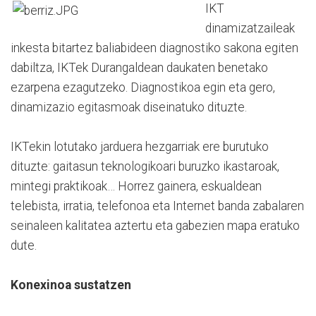
IKT
dinamizatzaileak
inkesta bitartez baliabideen diagnostiko sakona egiten
dabiltza, IKTek Durangaldean daukaten benetako
ezarpena ezagutzeko. Diagnostikoa egin eta gero,
dinamizazio egitasmoak diseinatuko dituzte.
IKTekin lotutako jarduera hezgarriak ere burutuko
dituzte: gaitasun teknologikoari buruzko ikastaroak,
mintegi praktikoak… Horrez gainera, eskualdean
telebista, irratia, telefonoa eta Internet banda zabalaren
seinaleen kalitatea aztertu eta gabezien mapa eratuko
dute.
Konexinoa sustatzen