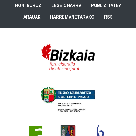
HONI BURUZ
LEGE OHARRA
PUBLIZITATEA
ARAUAK
HARREMANETARAKO
RSS