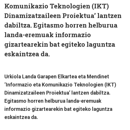
Komunikazio Teknologien (IKT)
Dinamizatzaileen Proiektua’ lantzen
dabiltza. Egitasmo horren helburua
landa-eremuak informazio
gizartearekin bat egiteko laguntza
eskaintzea da.
Urkiola Landa Garapen Elkartea eta Mendinet
‘Informazio eta Komunikazio Teknologien (IKT)
Dinamizatzaileen Proiektua’ lantzen dabiltza.
Egitasmo horren helburua landa-eremuak
informazio gizartearekin bat egiteko laguntza
eskaintzea da.