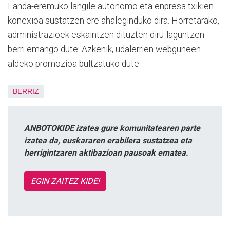
Landa-eremuko langile autonomo eta enpresa txikien
konexioa sustatzen ere ahaleginduko dira. Horretarako,
administrazioek eskaintzen dituzten diru-laguntzen
berri emango dute. Azkenik, udalerrien webguneen
aldeko promozioa bultzatuko dute.
BERRIZ
ANBOTOKIDE izatea gure komunitatearen parte
izatea da, euskararen erabilera sustatzea eta
herrigintzaren aktibazioan pausoak ematea.
EGIN ZAITEZ KIDE!