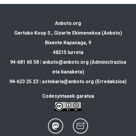
Anboto.org
Gertuko Koop S., Gizarte Ekimenekoa (Anboto)
Bixente Kapanaga, 9
48215 Iurreta
94-681 65 58 |
anboto@anboto.org
(Administrazioa
eta banaketa)
94-623 25 23 |
astekaria@anboto.org
(Erredakzioa)
Codesyntaxek garatua