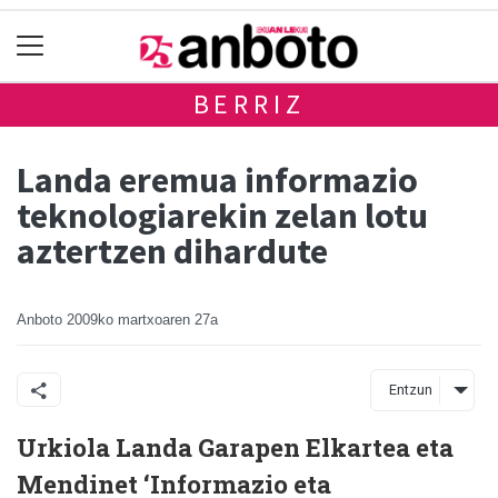
BERRIZ
Landa eremua informazio
teknologiarekin zelan lotu
aztertzen dihardute
Anboto
2009ko martxoaren 27a
Entzun
Urkiola Landa Garapen Elkartea eta
Mendinet ‘Informazio eta