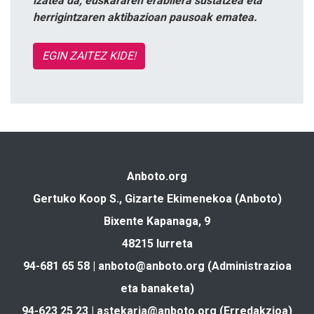
izatea da, euskararen erabilera sustatzea eta
herrigintzaren aktibazioan pausoak ematea.
EGIN ZAITEZ KIDE!
Anboto.org
Gertuko Koop S., Gizarte Ekimenekoa (Anboto)
Bixente Kapanaga, 9
48215 Iurreta
94-681 65 58 |
anboto@anboto.org
(Administrazioa
eta banaketa)
94-623 25 23 |
astekaria@anboto.org
(Erredakzioa)