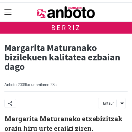
BERRIZ
Margarita Maturanako
bizilekuen kalitatea ezbaian
dago
Anboto
2009ko urtarrilaren 23a
Entzun
Margarita Maturanako etxebizitzak
orain hiru urte eraiki ziren.