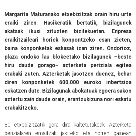
Margarita Maturanako etxebizitzak orain hiru urte
eraiki ziren. Hasikeratik bertatik, bizilagunek
akatsak ikusi zituzten bizilekuetan. Enpresa
eraikitzaileari horiek konpontzeko esan zieten,
baina konponketak eskasak izan ziren. Ondorioz,
plaza ondoko lau blokeetako bizilagunek –beste
hiru daude gorago– azterketa periziala egitea
erabaki zuten. Azterketak jasotzen duenez, behar
diren konponketek 600.000 euroko inbertsioa
eskatzen dute. Bizilagunak abokatuak egoera sakon
aztertu zain daude orain, erantzukizuna nori eskatu
erabakitzeko.
80 etxebizitzatik gora dira kaltetutakoak. Azterketa
perizialaren emaitzak jakiteko eta horren gainean