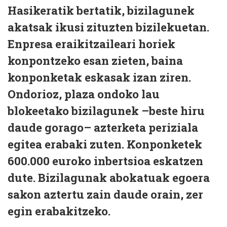
Hasikeratik bertatik, bizilagunek
akatsak ikusi zituzten bizilekuetan.
Enpresa eraikitzaileari horiek
konpontzeko esan zieten, baina
konponketak eskasak izan ziren.
Ondorioz, plaza ondoko lau
blokeetako bizilagunek –beste hiru
daude gorago– azterketa periziala
egitea erabaki zuten. Konponketek
600.000 euroko inbertsioa eskatzen
dute. Bizilagunak abokatuak egoera
sakon aztertu zain daude orain, zer
egin erabakitzeko.