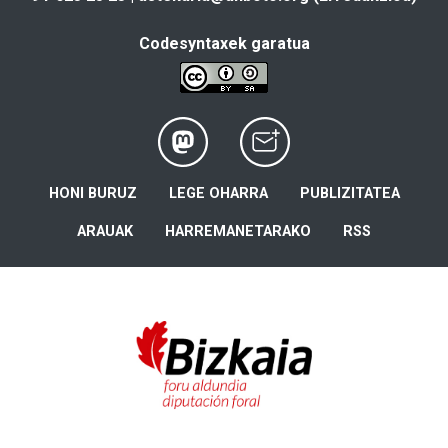
Codesyntaxek garatua
HONI BURUZ
LEGE OHARRA
PUBLIZITATEA
ARAUAK
HARREMANETARAKO
RSS