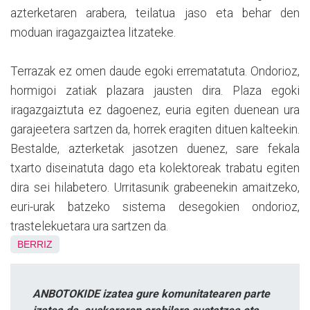
azterketaren arabera, teilatua jaso eta behar den
moduan iragazgaiztea litzateke.
Terrazak ez omen daude egoki errematatuta. Ondorioz,
hormigoi zatiak plazara jausten dira. Plaza egoki
iragazgaiztuta ez dagoenez, euria egiten duenean ura
garajeetera sartzen da, horrek eragiten dituen kalteekin.
Bestalde, azterketak jasotzen duenez, sare fekala
txarto diseinatuta dago eta kolektoreak trabatu egiten
dira sei hilabetero. Urritasunik grabeenekin amaitzeko,
euri-urak batzeko sistema desegokien ondorioz,
trastelekuetara ura sartzen da.
BERRIZ
ANBOTOKIDE izatea gure komunitatearen parte