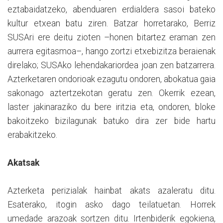
eztabaidatzeko, abenduaren erdialdera sasoi bateko
kultur etxean batu ziren. Batzar horretarako, Berriz
SUSAri ere deitu zioten –honen bitartez eraman zen
aurrera egitasmoa–, hango zortzi etxebizitza beraienak
direlako; SUSAko lehendakariordea joan zen batzarrera.
Azterketaren ondorioak ezagutu ondoren, abokatua gaia
sakonago aztertzekotan geratu zen. Okerrik ezean,
laster jakinaraziko du bere iritzia eta, ondoren, bloke
bakoitzeko bizilagunak batuko dira zer bide hartu
erabakitzeko.
Akatsak
Azterketa perizialak hainbat akats azaleratu ditu.
Esaterako, itogin asko dago teilatuetan. Horrek
umedade arazoak sortzen ditu. Irtenbiderik egokiena,