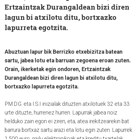
Ertzaintzak Durangaldean bizi diren
lagun bi atxilotu ditu, bortxazko
lapurreta egotzita.
Abuztuan lapur bik Berrizko etxebizitza batean
sartu, jabea lotu eta barruan zegoena eroan zuten.
Orain, ikerketak egin ondoren, Ertzaintzak
Durangaldean bizi diren lagun bi atxilotu ditu,
bortxazko lapurreta egotzita.
PM.D.G. eta I.S.I inizialak dituzten atxilotuek 32 eta 33
urte dituzte, hurrenez hurren. Lapurrak jabea noiz
helduko zain egon ei ziren, eta, atea irekitzearekin bat
barrura bortxaz sartu arazi eta lotu egin zuten. Lapurrek
1.500 euro, gailu elektronikoak eta kreditu txartelak