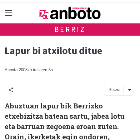
BERRIZ
Lapur bi atxilotu ditue
Anboto
2008ko irailaren 8a
Entzun
Abuztuan lapur bik Berrizko
etxebizitza batean sartu, jabea lotu
eta barruan zegoena eroan zuten.
Orain, ikerketak egin ondoren,