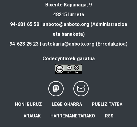
Bixente Kapanaga, 9
48215 Iurreta
94-681 65 58 |
anboto@anboto.org
(Administrazioa
eta banaketa)
94-623 25 23 |
astekaria@anboto.org
(Erredakzioa)
Codesyntaxek garatua
HONI BURUZ
LEGE OHARRA
PUBLIZITATEA
ARAUAK
HARREMANETARAKO
RSS