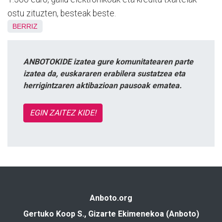
ostu zituzten, besteak beste.
BERRIZ
ANBOTOKIDE izatea gure komunitatearen parte
izatea da, euskararen erabilera sustatzea eta
herrigintzaren aktibazioan pausoak ematea.
EGIN ZAITEZ KIDE!
Anboto.org
Gertuko Koop S., Gizarte Ekimenekoa (Anboto)