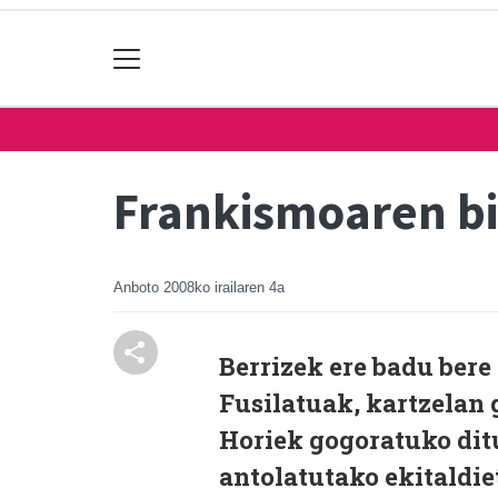
Frankismoaren bi
Anboto
2008ko irailaren 4a
Berrizek ere badu bere
Fusilatuak, kartzelan
Horiek gogoratuko dit
antolatutako ekitaldie