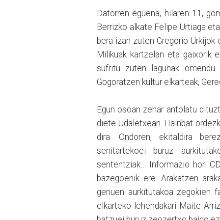
Datorren eguena, hilaren 11, go
Berrizko alkate Felipe Urtiaga eta
bera izan zuten Gregorio Urkijok
Milikuak kartzelan eta gaixorik
sufritu zuten lagunak omendu 
Gogoratzen kultur elkarteak, Gere
Egun osoan zehar antolatu dituzt
diete Udaletxean. Hainbat ordezk
dira. Ondoren, ekitaldira bere
senitartekoei buruz aurkitut
sententziak… Informazio hori C
bazegoenik ere. Arakatzen arak
genuen aurkitutakoa zegokien fa
elkarteko lehendakari Maite Arr
batzuei buruz zeozertxo baino ez