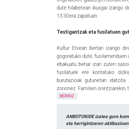
dute hilabetean ikusgai izango d
13:30era zapatuan.
Testigantzak eta fusilatuen gu
Kultur Etxean bertan izango dir
gogoratuko dute; fusilamenduen ur
ebakuatu behar izan zuten sasoia
fusilatuek ere kontatuko dizki
burutazioak gutunetan idatzita 
zorionez. Familien oniritziarekin,
BERRIZ
ANBOTOKIDE izatea gure komun
eta herrigintzaren aktibazioa