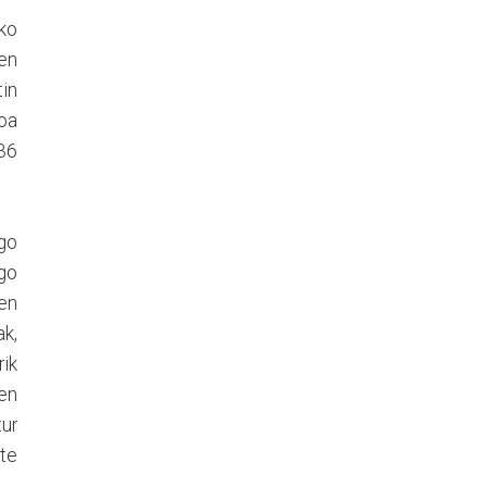
ko
ken
tin
moa
36
ngo
ngo
en
k,
ik
en
tur
ste