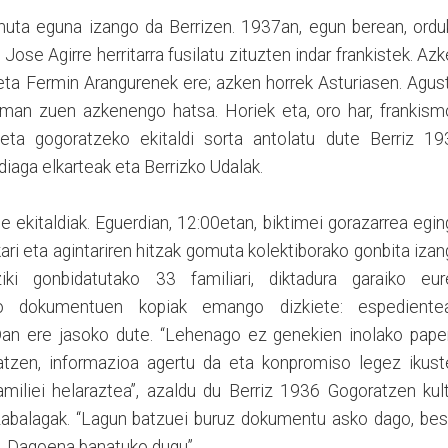
muta eguna izango da Berrizen. 1937an, egun berean, ordu
 Jose Agirre herritarra fusilatu zituzten indar frankistek. Az
 eta Fermin Arangurenek ere; azken horrek Asturiasen. Agus
 eman zuen azkenengo hatsa. Horiek eta, oro har, frankis
eta gogoratzeko ekitaldi sorta antolatu dute Berriz 19
diaga elkarteak eta Berrizko Udalak.
e ekitaldiak. Eguerdian, 12:00etan, biktimei gorazarrea egi
ari eta agintariren hitzak gomuta kolektiborako gonbita iza
ziki gonbidatutako 33 familiari, diktadura garaiko eur
ako dokumentuen kopiak emango dizkiete: espedientea
Dan ere jasoko dute. “Lehenago ez genekien inolako paper
atzen, informazioa agertu da eta konpromiso legez ikust
miliei helaraztea”, azaldu du Berriz 1936 Gogoratzen kul
izabalagak. “Lagun batzuei buruz dokumentu asko dago, be
. Dagoena banatuko dugu”.