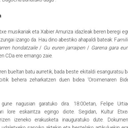
a
txe musikariak eta Xabier Amuriza idazleak beren beregi e
zungai izango da. Hau dino abestiko ahapaldi bateak: F
amil
tarren hondatzaile
/
Gu euren jarraipen
/
Garena gara eur
rren CDa ere emango zaie.
en bueltan batu aurretik, bada beste ekitaldi esanguratsu b
oitik behera zeharkatzen duen bidea ‘Oroimenaren Bide
o gune nagusian garatuko dira. 18:00etan, Felipe Urtia
ri lore eskaintza egingo diote. Segidan, Kultur Etxe
rrizen izeneko erakusketa inauguratuko dute. Dokumen
n, udaletxeko sasoiko aktekin eta bestelako artikuluekin er