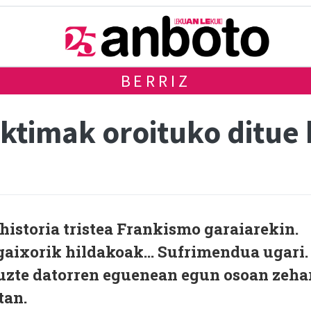
BERRIZ
ktimak oroituko ditue 
 historia tristea Frankismo garaiarekin.
 gaixorik hildakoak… Sufrimendua ugari.
uzte datorren eguenean egun osoan zeha
tan.