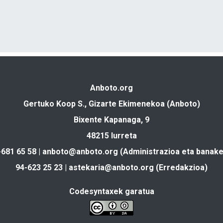
Anboto.org
Gertuko Koop S., Gizarte Ekimenekoa (Anboto)
Bixente Kapanaga, 9
48215 Iurreta
-681 65 58 |
anboto@anboto.org
(Administrazioa eta banake
94-623 25 23 |
astekaria@anboto.org
(Erredakzioa)
Codesyntaxek garatua