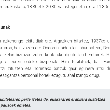
en erakusketa; 18:30etik 20:30era astegunetan, eta 11:30e
tunak
a azkenengo ekitaldiak ere. Argazkien bitartez, 1937ko u
taroa, hain zuzen ere. Ondoren, bideo-lan labur batean, Ber
 zelan bizi izan zuten kontatuko digute lau herritarrek. H
gute euren orduko bizipenak. Hiru fusilatuek, bai. Eur
itzi zituzten eta horietako batzuk gaur egunera iritsi di
 testigantza pertsonal horiek ezagutu ahal izango ditugu.
itatearen parte izatea da, euskararen erabilera sustatzea
n pausoak ematea.