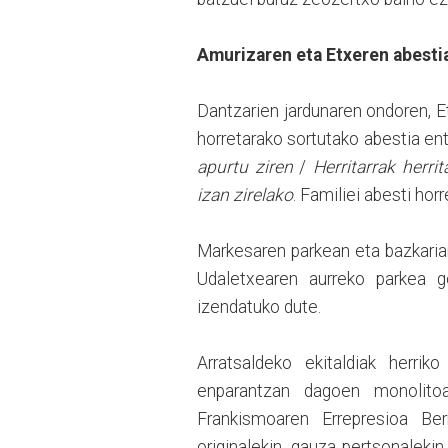
Amurizaren eta Etxeren abesti
Dantzarien jardunaren ondoren, E
horretarako sortutako abestia ent
apurtu ziren
/
Herritarrak herri
izan zirelako
. Familiei abesti ho
Markesaren parkean eta bazkariar
Udaletxearen aurreko parkea g
izendatuko dute.
Arratsaldeko ekitaldiak herrik
enparantzan dagoen monolitoa
Frankismoaren Errepresioa Be
originalekin, gauza pertsonaleki