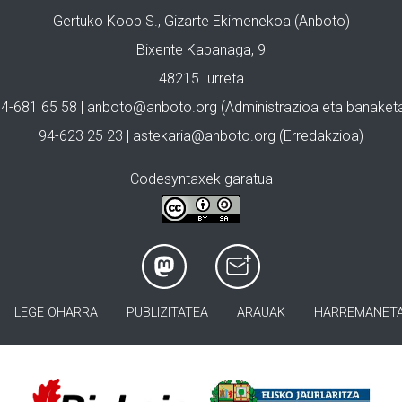
Gertuko Koop S., Gizarte Ekimenekoa (Anboto)
Bixente Kapanaga, 9
48215 Iurreta
4-681 65 58 |
anboto@anboto.org
(Administrazioa eta banaket
94-623 25 23 |
astekaria@anboto.org
(Erredakzioa)
Codesyntaxek garatua
LEGE OHARRA
PUBLIZITATEA
ARAUAK
HARREMANET