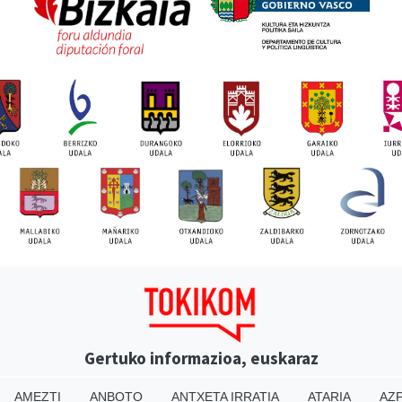
Gertuko informazioa, euskaraz
AMEZTI
ANBOTO
ANTXETA IRRATIA
ATARIA
AZP