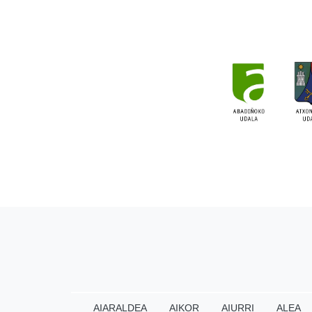
AIARALDEA
AIKOR
AIURRI
ALEA