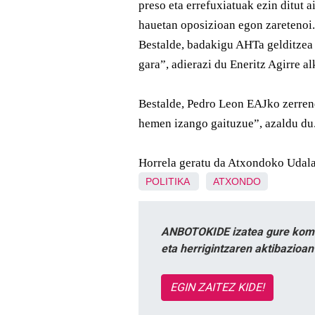
preso eta errefuxiatuak ezin ditut a
hauetan oposizioan egon zaretenoi.
Bestalde, badakigu AHTa gelditzea 
gara”, adierazi du Eneritz Agirre a
Bestalde, Pedro Leon EAJko zerren
hemen izango gaituzue”, azaldu du
Horrela geratu da Atxondoko Udala:
POLITIKA
ATXONDO
ANBOTOKIDE izatea gure komun
eta herrigintzaren aktibazioa
EGIN ZAITEZ KIDE!