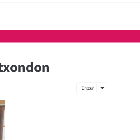
Atxondon
Entzun