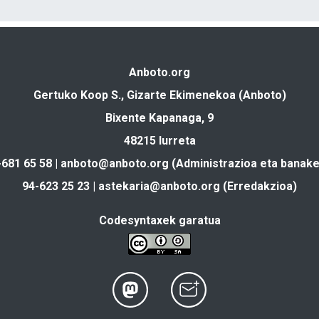
Anboto.org
Gertuko Koop S., Gizarte Ekimenekoa (Anboto)
Bixente Kapanaga, 9
48215 Iurreta
-681 65 58 |
anboto@anboto.org
(Administrazioa eta banake
94-623 25 23 |
astekaria@anboto.org
(Erredakzioa)
Codesyntaxek garatua