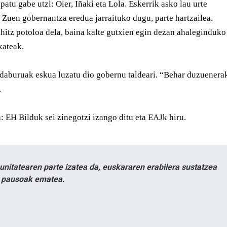
ipatu gabe utzi: Oier, Iñaki eta Lola. Eskerrik asko lau urte
 Zuen gobernantza eredua jarraituko dugu, parte hartzailea.
hitz potoloa dela, baina kalte gutxien egin dezan ahaleginduko
lkateak.
daburuak eskua luzatu dio gobernu taldeari. “Behar duzuenera
.
 EH Bilduk sei zinegotzi izango ditu eta EAJk hiru.
itatearen parte izatea da, euskararen erabilera sustatzea
n pausoak ematea.