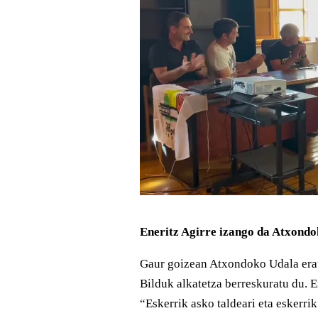
Eneritz Agirre izango da Atxondo
Gaur goizean Atxondoko Udala erat
Bilduk alkatetza berreskuratu du. 
“Eskerrik asko taldeari eta eskerri