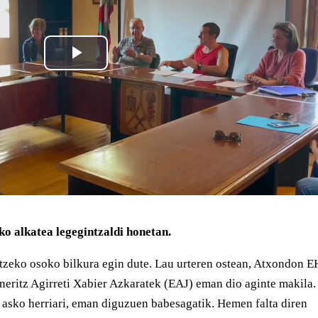
ko alkatea legegintzaldi honetan.
zeko osoko bilkura egin dute. Lau urteren ostean, Atxondon E
Eneritz Agirreti Xabier Azkaratek (EAJ) eman dio aginte makila.
k asko herriari, eman diguzuen babesagatik. Hemen falta diren