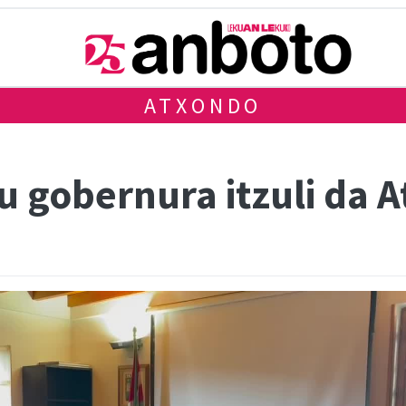
ATXONDO
u gobernura itzuli da 