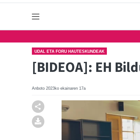
UDAL ETA FORU HAUTESKUNDEAK
[BIDEOA]: EH Bild
Anboto
2023ko ekainaren 17a