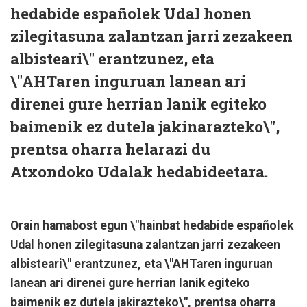
hedabide españolek Udal honen
zilegitasuna zalantzan jarri zezakeen
albisteari\" erantzunez, eta
\"AHTaren inguruan lanean ari
direnei gure herrian lanik egiteko
baimenik ez dutela jakinarazteko\",
prentsa oharra helarazi du
Atxondoko Udalak hedabideetara.
Orain hamabost egun \"hainbat hedabide españolek
Udal honen zilegitasuna zalantzan jarri zezakeen
albisteari\" erantzunez, eta \"AHTaren inguruan
lanean ari direnei gure herrian lanik egiteko
baimenik ez dutela jakirazteko\", prentsa oharra