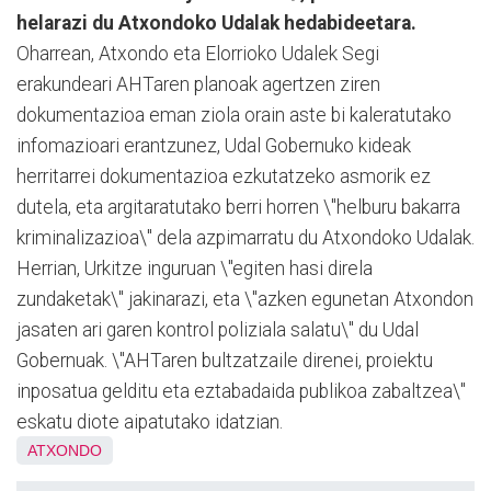
helarazi du Atxondoko Udalak hedabideetara.
Oharrean, Atxondo eta Elorrioko Udalek Segi
erakundeari AHTaren planoak agertzen ziren
dokumentazioa eman ziola orain aste bi kaleratutako
infomazioari erantzunez, Udal Gobernuko kideak
herritarrei dokumentazioa ezkutatzeko asmorik ez
dutela, eta argitaratutako berri horren \"helburu bakarra
kriminalizazioa\" dela azpimarratu du Atxondoko Udalak.
Herrian, Urkitze inguruan \"egiten hasi direla
zundaketak\" jakinarazi, eta \"azken egunetan Atxondon
jasaten ari garen kontrol poliziala salatu\" du Udal
Gobernuak. \"AHTaren bultzatzaile direnei, proiektu
inposatua gelditu eta eztabadaida publikoa zabaltzea\"
eskatu diote aipatutako idatzian.
ATXONDO