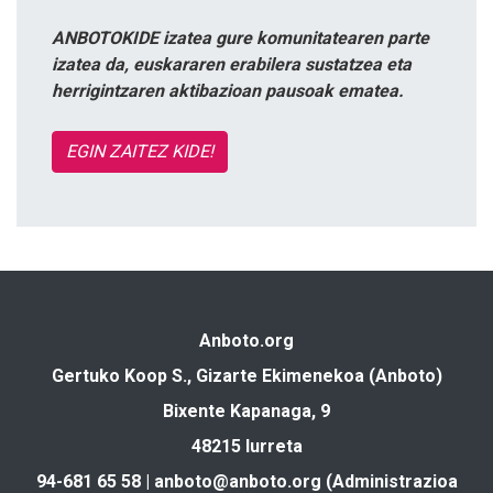
ANBOTOKIDE izatea gure komunitatearen parte
izatea da, euskararen erabilera sustatzea eta
herrigintzaren aktibazioan pausoak ematea.
EGIN ZAITEZ KIDE!
Anboto.org
Gertuko Koop S., Gizarte Ekimenekoa (Anboto)
Bixente Kapanaga, 9
48215 Iurreta
94-681 65 58 |
anboto@anboto.org
(Administrazioa