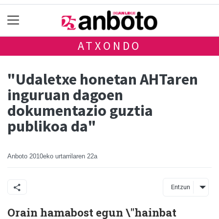
ATXONDO
"Udaletxe honetan AHTaren
inguruan dagoen
dokumentazio guztia
publikoa da"
Anboto
2010eko urtarrilaren 22a
Entzun
Orain hamabost egun \"hainbat