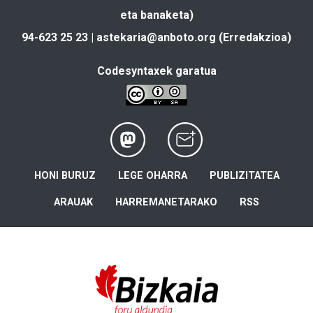
eta banaketa)
94-623 25 23 |
astekaria@anboto.org
(Erredakzioa)
Codesyntaxek garatua
HONI BURUZ
LEGE OHARRA
PUBLIZITATEA
ARAUAK
HARREMANETARAKO
RSS