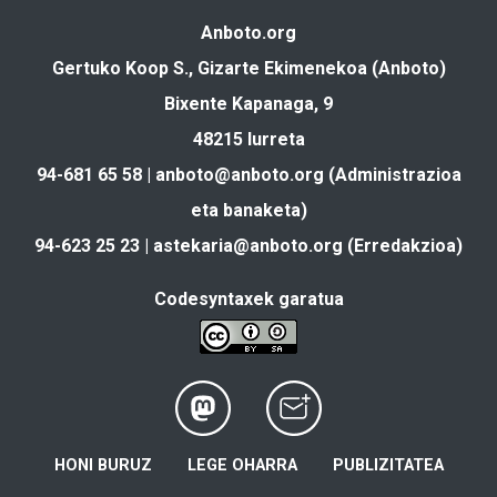
Anboto.org
Gertuko Koop S., Gizarte Ekimenekoa (Anboto)
Bixente Kapanaga, 9
48215 Iurreta
94-681 65 58 |
anboto@anboto.org
(Administrazioa
eta banaketa)
94-623 25 23 |
astekaria@anboto.org
(Erredakzioa)
Codesyntaxek garatua
HONI BURUZ
LEGE OHARRA
PUBLIZITATEA