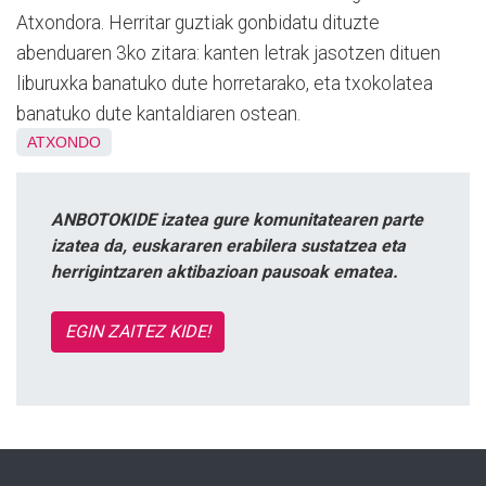
Atxondora. Herritar guztiak gonbidatu dituzte
abenduaren 3ko zitara: kanten letrak jasotzen dituen
liburuxka banatuko dute horretarako, eta txokolatea
banatuko dute kantaldiaren ostean.
ATXONDO
ANBOTOKIDE izatea gure komunitatearen parte
izatea da, euskararen erabilera sustatzea eta
herrigintzaren aktibazioan pausoak ematea.
EGIN ZAITEZ KIDE!