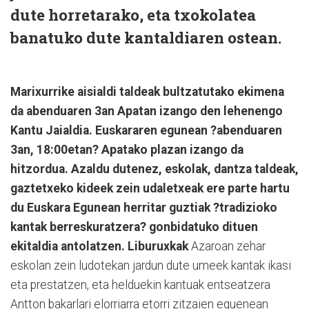
dute horretarako, eta txokolatea
banatuko dute kantaldiaren ostean.
Marixurrike aisialdi taldeak bultzatutako ekimena
da abenduaren 3an Apatan izango den lehenengo
Kantu Jaialdia. Euskararen egunean ?abenduaren
3an, 18:00etan? Apatako plazan izango da
hitzordua. Azaldu dutenez, eskolak, dantza taldeak,
gaztetxeko kideek zein udaletxeak ere parte hartu
du Euskara Egunean herritar guztiak ?tradizioko
kantak berreskuratzera? gonbidatuko dituen
ekitaldia antolatzen.
Liburuxkak
Azaroan zehar
eskolan zein ludotekan jardun dute umeek kantak ikasi
eta prestatzen, eta helduekin kantuak entseatzera
Antton bakarlari elorriarra etorri zitzaien eguenean