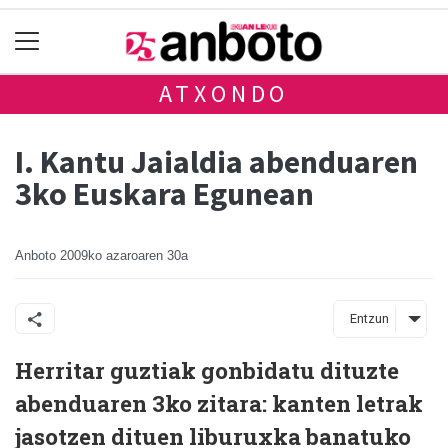
ATXONDO
I. Kantu Jaialdia abenduaren
3ko Euskara Egunean
Anboto
2009ko azaroaren 30a
Entzun
Herritar guztiak gonbidatu dituzte
abenduaren 3ko zitara: kanten letrak
jasotzen dituen liburuxka banatuko