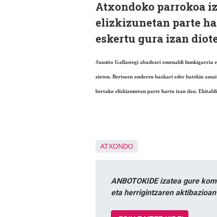
Atxondoko parrokoa iza
elizkizunetan parte ha
eskertu gura izan diot
Juanito Gallastegi abadeari omenaldi hunkigarria e
zioten. Bertsoen ondoren bazkari eder batekin amai
bertako elizkizunetan parte hartu izan dau. Ekitald
ATXONDO
ANBOTOKIDE izatea gure komun
eta herrigintzaren aktibazioa