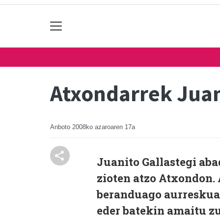
Atxondarrek Jua
Anboto
2008ko azaroaren 17a
Juanito Gallastegi ab
zioten atzo Atxondon.
beranduago aurreskua 
eder batekin amaitu zu