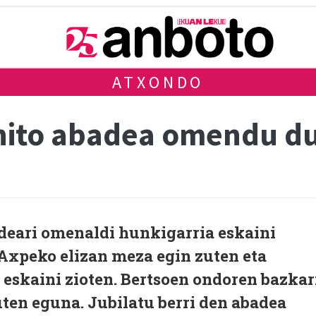
ATXONDO
nito abadea omendu d
adeari omenaldi hunkigarria eskaini
 Axpeko elizan meza egin zuten eta
eskaini zioten. Bertsoen ondoren bazkar
ten eguna. Jubilatu berri den abadea