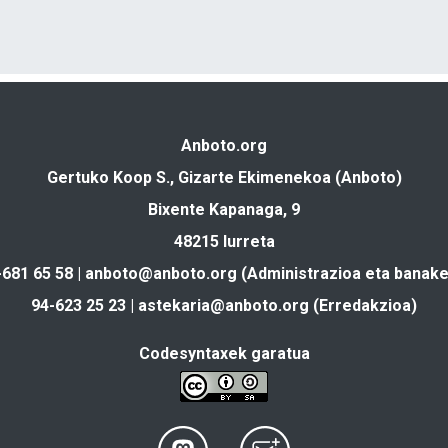
Anboto.org
Gertuko Koop S., Gizarte Ekimenekoa (Anboto)
Bixente Kapanaga, 9
48215 Iurreta
-681 65 58 |
anboto@anboto.org
(Administrazioa eta banake
94-623 25 23 |
astekaria@anboto.org
(Erredakzioa)
Codesyntaxek garatua