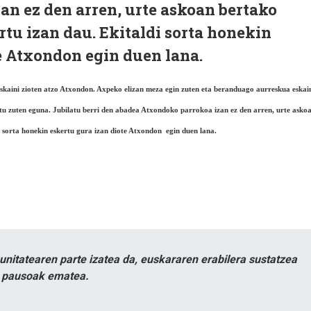
n ez den arren, urte askoan bertako
rtu izan dau. Ekitaldi sorta honekin
e Atxondon egin duen lana.
skaini zioten atzo Atxondon. Axpeko elizan meza egin zuten eta beranduago aurreskua eskain
tu zuten eguna. Jubilatu berri den abadea Atxondoko parrokoa izan ez den arren, urte askoa
i sorta honekin eskertu gura izan diote Atxondon  egin duen lana.
itatearen parte izatea da, euskararen erabilera sustatzea
n pausoak ematea.