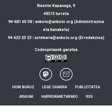
Bixente Kapanaga, 9
48215 Iurreta
94-681 65 58 |
anboto@anboto.org
(Administrazioa
eta banaketa)
94-623 25 23 |
astekaria@anboto.org
(Erredakzioa)
Codesyntaxek garatua
HONI BURUZ
LEGE OHARRA
PUBLIZITATEA
ARAUAK
HARREMANETARAKO
RSS