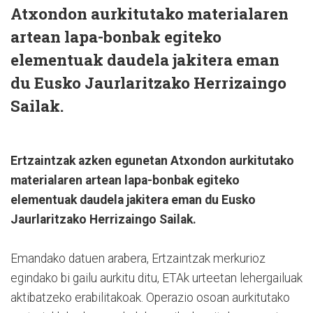
Atxondon aurkitutako materialaren
artean lapa-bonbak egiteko
elementuak daudela jakitera eman
du Eusko Jaurlaritzako Herrizaingo
Sailak.
Ertzaintzak azken egunetan Atxondon aurkitutako
materialaren artean lapa-bonbak egiteko
elementuak daudela jakitera eman du Eusko
Jaurlaritzako Herrizaingo Sailak.
Emandako datuen arabera, Ertzaintzak merkurioz
egindako bi gailu aurkitu ditu, ETAk urteetan lehergailuak
aktibatzeko erabilitakoak. Operazio osoan aurkitutako