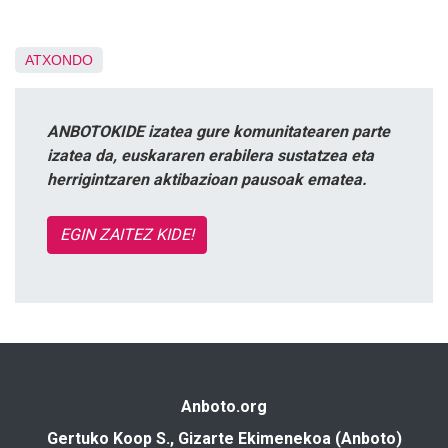
ATXONDO
ANBOTOKIDE izatea gure komunitatearen parte
izatea da, euskararen erabilera sustatzea eta
herrigintzaren aktibazioan pausoak ematea.
EGIN ZAITEZ KIDE!
Anboto.org
Gertuko Koop S., Gizarte Ekimenekoa (Anboto)