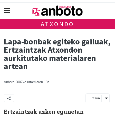
ATXONDO
Lapa-bonbak egiteko gailuak,
Ertzaintzak Atxondon
aurkitutako materialaren
artean
Anboto
2007ko urtarrilaren 10a
Entzun
Ertzaintzak azken egunetan