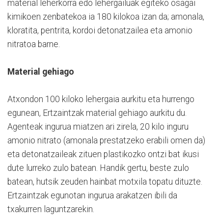
material leherkorra edo lehergailuak egiteko osagai
kimikoen zenbatekoa ia 180 kilokoa izan da; amonala,
kloratita, pentrita, kordoi detonatzailea eta amonio
nitratoa barne.
Material gehiago
Atxondon 100 kiloko lehergaia aurkitu eta hurrengo
egunean, Ertzaintzak material gehiago aurkitu du.
Agenteak ingurua miatzen ari zirela, 20 kilo inguru
amonio nitrato (amonala prestatzeko erabili omen da)
eta detonatzaileak zituen plastikozko ontzi bat ikusi
dute lurreko zulo batean. Handik gertu, beste zulo
batean, hutsik zeuden hainbat motxila topatu dituzte.
Ertzaintzak egunotan ingurua arakatzen ibili da
txakurren laguntzarekin.