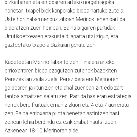
bizkaitarren eta errioxarren arteko norgehiagoka
horietan, txapel biek kanporako bidea hartuko zutela.
Uste hori nabarmenduz zihoan Merinok lehen partida
bideratzen zuen heinean. Baina bigarren partidak
Urrutikoetxearen erakustaldi aparta utzi zigun, eta
gazteetako txapela Bizkaian geratu zen.
Kadeteetan Merino faborito zen. Finalera arteko
errioxarraren bidea ezagutzen zutenek bazekiten
Perezek lan zaila zuela. Perez bera ere Merinoren
golpearen jakitun zen eta ahal zuenean zirt edo zart
tantoa amaitzen saiatu zen. Partida hasieran estrategia
horrek bere fruituak eman zizkion eta 4 eta 7 aurreratu
zen. Baina errioxarra pilota benetan astintzen hasi
zenean lehia berdindu ez ezik erabat hautsi zuen.
Azkenean 18-10 Merinoren alde.