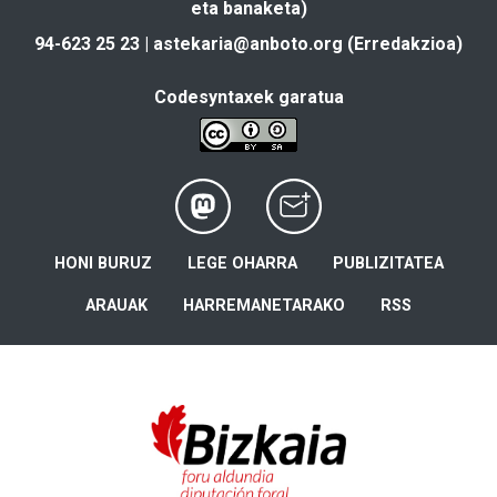
eta banaketa)
94-623 25 23 |
astekaria@anboto.org
(Erredakzioa)
Codesyntaxek garatua
HONI BURUZ
LEGE OHARRA
PUBLIZITATEA
ARAUAK
HARREMANETARAKO
RSS