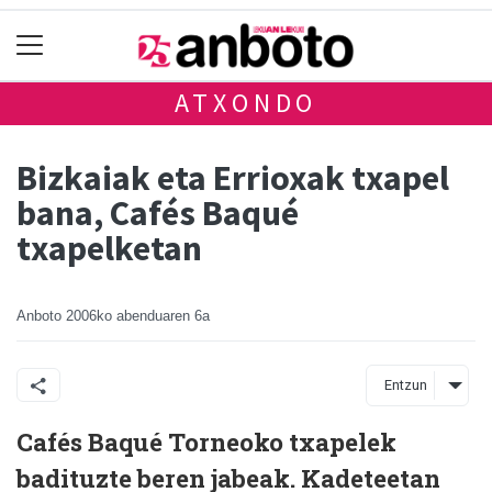
ATXONDO
Bizkaiak eta Errioxak txapel
bana, Cafés Baqué
txapelketan
Anboto
2006ko abenduaren 6a
Entzun
Cafés Baqué Torneoko txapelek
badituzte beren jabeak. Kadeteetan