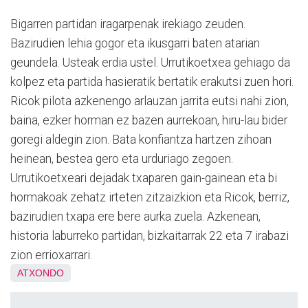
Bigarren partidan iragarpenak irekiago zeuden.
Bazirudien lehia gogor eta ikusgarri baten atarian
geundela. Usteak erdia ustel. Urrutikoetxea gehiago da
kolpez eta partida hasieratik bertatik erakutsi zuen hori.
Ricok pilota azkenengo arlauzan jarrita eutsi nahi zion,
baina, ezker horman ez bazen aurrekoan, hiru-lau bider
goregi aldegin zion. Bata konfiantza hartzen zihoan
heinean, bestea gero eta urduriago zegoen.
Urrutikoetxeari dejadak txaparen gain-gainean eta bi
hormakoak zehatz irteten zitzaizkion eta Ricok, berriz,
bazirudien txapa ere bere aurka zuela. Azkenean,
historia laburreko partidan, bizkaitarrak 22 eta 7 irabazi
zion errioxarrari.
ATXONDO