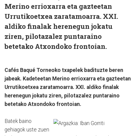
Merino errioxarra eta gazteetan
Urrutikoetxea zaratamoarra. XXI.
aldiko finalak herenegun jokatu
ziren, pilotazalez puntaraino
betetako Atxondoko frontoian.
Cafés Baqué Torneoko txapelek badituzte beren
jabeak. Kadeteetan Merino errioxarra eta gazteetan
Urrutikoetxea zaratamoarra. XXI. aldiko finalak
herenegun jokatu ziren, pilotazalez puntaraino
betetako Atxondoko frontoian.
Batek baino
gehiagok uste zuen