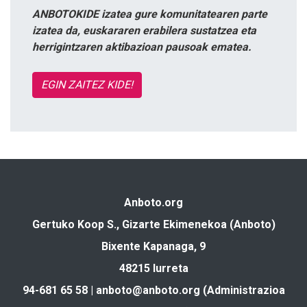
ANBOTOKIDE izatea gure komunitatearen parte
izatea da, euskararen erabilera sustatzea eta
herrigintzaren aktibazioan pausoak ematea.
EGIN ZAITEZ KIDE!
Anboto.org
Gertuko Koop S., Gizarte Ekimenekoa (Anboto)
Bixente Kapanaga, 9
48215 Iurreta
94-681 65 58 |
anboto@anboto.org
(Administrazioa