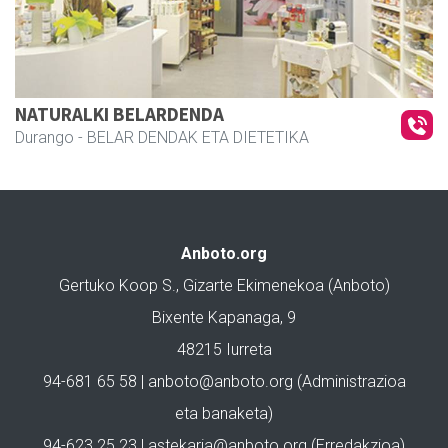
NATURALKI BELARDENDA
Durango
- BELAR DENDAK ETA DIETETIKA
Anboto.org
Gertuko Koop S., Gizarte Ekimenekoa (Anboto)
Bixente Kapanaga, 9
48215 Iurreta
94-681 65 58 |
anboto@anboto.org
(Administrazioa
eta banaketa)
94-623 25 23 |
astekaria@anboto.org
(Erredakzioa)