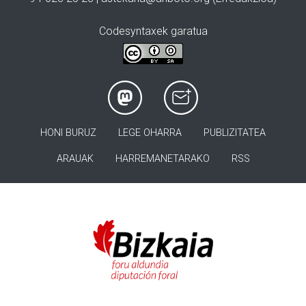
Codesyntaxek garatua
HONI BURUZ
LEGE OHARRA
PUBLIZITATEA
ARAUAK
HARREMANETARAKO
RSS