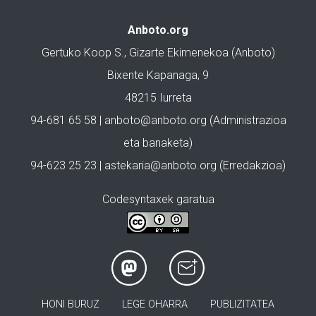
Anboto.org
Gertuko Koop S., Gizarte Ekimenekoa (Anboto)
Bixente Kapanaga, 9
48215 Iurreta
94-681 65 58 |
anboto@anboto.org
(Administrazioa
eta banaketa)
94-623 25 23 |
astekaria@anboto.org
(Erredakzioa)
Codesyntaxek garatua
HONI BURUZ
LEGE OHARRA
PUBLIZITATEA