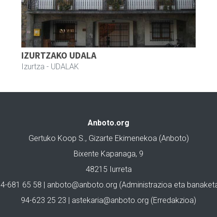
IZURTZAKO UDALA
Izurtza
- UDALAK
Anboto.org
Gertuko Koop S., Gizarte Ekimenekoa (Anboto)
Bixente Kapanaga, 9
48215 Iurreta
4-681 65 58 |
anboto@anboto.org
(Administrazioa eta banaket
94-623 25 23 |
astekaria@anboto.org
(Erredakzioa)