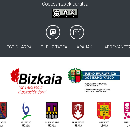
Codesyntaxek garatua
LEGE OHARRA
PUBLIZITATEA
ARAUAK
HARREMANET